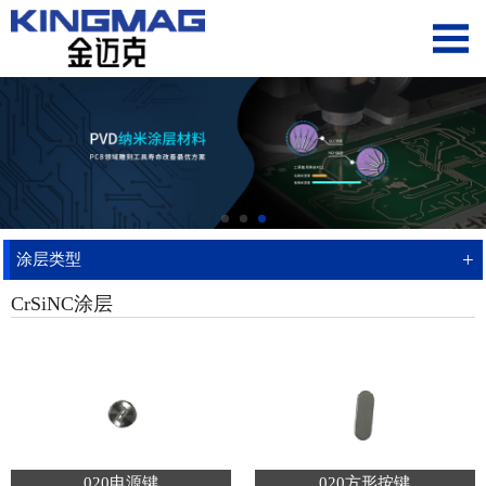
+
涂层类型
CrSiNC涂层
020电源键
020方形按键